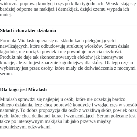
widoczną poprawą kondycji rzęs po kilku tygodniach. Włoski stają się
bardziej odporne na makijaż i demakijaż, dzięki czemu wypada ich
mniej.
Skład i charakter działania
Formuła Miralash opiera się na składnikach pielęgnujących i
nawilżających, które odbudowują strukturę włosków. Serum działa
łagodnie, nie obciąża powiek i nie powoduje uczucia ciężkości.
Produkt nie daje tak skoncentrowanych efektów jak intensywne
kuracje, ale za to jest znacznie łagodniejszy dla skóry. Dlatego często
wybierany jest przez osoby, które miały złe doświadczenia z mocnymi
serum.
Dla kogo jest Miralash
Miralash sprawdzi się najlepiej u osób, które nie oczekują bardzo
silnego działania, lecz chcą poprawić kondycję i wygląd rzęs w sposób
naturalny. To dobra propozycja dla osób z wrażliwą skórą powiek oraz
tych, które chcą delikatnej kuracji wzmacniającej. Serum polecane jest
także po intensywnym makijażu lub jako przerwa między
mocniejszymi odżywkami.