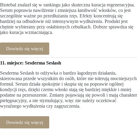
Biotebal znalazł się w rankingu jako skuteczna kuracja regeneracyjna.
Serum poprawia nawilżenie i zmniejsza łamliwość włosków, co jest
szczególnie ważne po przedłużaniu rzęs. Efekty koncentrują się
bardziej na odbudowie niż intensywnym wydłużeniu. Produkt jest
chętnie wybierany przy osłabionych cebulkach. Dobrze sprawdza się
jako kuracja wzmacniająca.
Dowiedz się więcej
11. miejsce: Sesderma Seslash
Sesderma Seslash to odżywka o bardzo łagodnym działaniu,
skierowana przede wszystkim do osób, które nie tolerują mocniejszych
formuł. Serum działa spokojnie i skupia się na poprawie ogólnej
kondycji rzęs, dzięki czemu włoski stają się bardziej miękkie i mniej
podatne na przesuszenie. Zmiany pojawiają się powoli i mają charakter
pielęgnacyjny, a nie stymulujący, więc nie należy oczekiwać
wyraźnego wydłużenia czy zagęszczenia.
Dowiedz się więcej