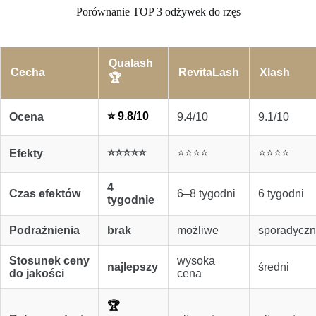
Porównanie TOP 3 odżywek do rzęs
Qualash
Cecha
RevitaLash
Xlash
🏆
⭐ 9.8/10
Ocena
9.4/10
9.1/10
⭐⭐⭐⭐⭐
⭐⭐⭐⭐
⭐⭐⭐⭐
Efekty
4
Czas efektów
6–8 tygodni
6 tygodni
tygodnie
Podrażnienia
brak
możliwe
sporadycz
Stosunek ceny
wysoka
najlepszy
średni
do jakości
cena
🏆