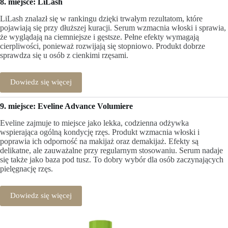
8. miejsce: LiLash
LiLash znalazł się w rankingu dzięki trwałym rezultatom, które
pojawiają się przy dłuższej kuracji. Serum wzmacnia włoski i sprawia,
że wyglądają na ciemniejsze i gęstsze. Pełne efekty wymagają
cierpliwości, ponieważ rozwijają się stopniowo. Produkt dobrze
sprawdza się u osób z cienkimi rzęsami.
Dowiedz się więcej
9. miejsce: Eveline Advance Volumiere
Eveline zajmuje to miejsce jako lekka, codzienna odżywka
wspierająca ogólną kondycję rzęs. Produkt wzmacnia włoski i
poprawia ich odporność na makijaż oraz demakijaż. Efekty są
delikatne, ale zauważalne przy regularnym stosowaniu. Serum nadaje
się także jako baza pod tusz. To dobry wybór dla osób zaczynających
pielęgnację rzęs.
Dowiedz się więcej