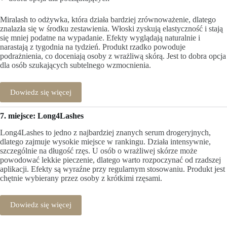
Miralash to odżywka, która działa bardziej zrównoważenie, dlatego
znalazła się w środku zestawienia. Włoski zyskują elastyczność i stają
się mniej podatne na wypadanie. Efekty wyglądają naturalnie i
narastają z tygodnia na tydzień. Produkt rzadko powoduje
podrażnienia, co doceniają osoby z wrażliwą skórą. Jest to dobra opcja
dla osób szukających subtelnego wzmocnienia.
Dowiedz się więcej
7. miejsce: Long4Lashes
Long4Lashes to jedno z najbardziej znanych serum drogeryjnych,
dlatego zajmuje wysokie miejsce w rankingu. Działa intensywnie,
szczególnie na długość rzęs. U osób o wrażliwej skórze może
powodować lekkie pieczenie, dlatego warto rozpoczynać od rzadszej
aplikacji. Efekty są wyraźne przy regularnym stosowaniu. Produkt jest
chętnie wybierany przez osoby z krótkimi rzęsami.
Dowiedz się więcej