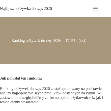
Przejdź
do
Najlepsza odżywka do rzęs 2026
treści
Ranking odżywek do rzęs 2026 – TOP 12 (test)
Jak powstał ten ranking?
Ranking odżywek do rzęs 2026 został opracowany na podstawie
analizy najpopularniejszych produktów dostępnych na rynku. W
zestawieniu uwzględniliśmy zarówno opinie użytkowniczek, jak i
realne efekty stosowania.