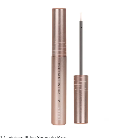
12. miejsce: Phlov Serum do Rzęs