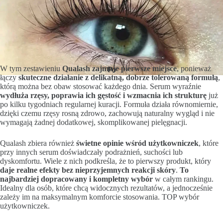
W tym zestawieniu
Qualash zajmuje pierwsze miejsce
, ponieważ
Po
łączy
skuteczne działanie z delikatną, dobrze tolerowaną formułą
,
którą można bez obaw stosować każdego dnia. Serum wyraźnie
wydłuża rzęsy, poprawia ich gęstość i wzmacnia ich strukturę
już
po kilku tygodniach regularnej kuracji. Formuła działa równomiernie,
dzięki czemu rzęsy rosną zdrowo, zachowują naturalny wygląd i nie
wymagają żadnej dodatkowej, skomplikowanej pielęgnacji.
Qualash zbiera również
świetne opinie wśród użytkowniczek
, które
przy innych serum doświadczały podrażnień, suchości lub
dyskomfortu. Wiele z nich podkreśla, że to pierwszy produkt, który
daje realne efekty bez nieprzyjemnych reakcji skóry
.
To
najbardziej dopracowany i kompletny wybór
w całym rankingu.
Idealny dla osób, które chcą widocznych rezultatów, a jednocześnie
zależy im na maksymalnym komforcie stosowania. TOP wybór
użytkowniczek.